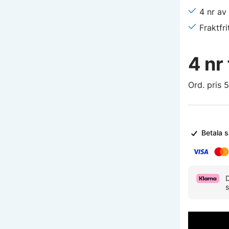
4 nr av
Fraktfri
4 nr
Ord. pris 5
s