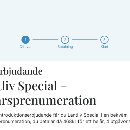
1
2
3
Ditt val
Betalning
Klart
erbjudande
liv Special –
årsprenumeration
 introduktionserbjudande får du Lantliv Special i en bekväm
eprenumeration, du betalar då 468kr för ett helår, 4 utgåvor t