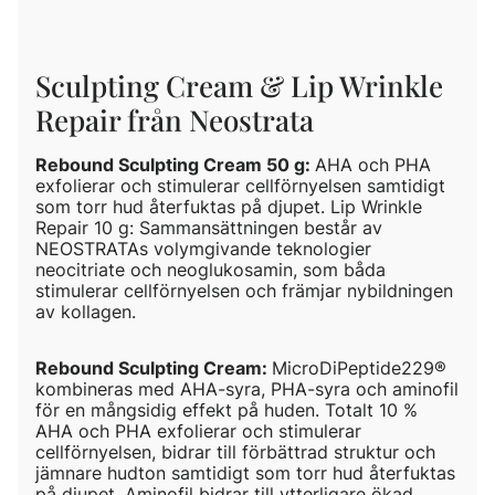
Sculpting Cream & Lip Wrinkle
Repair från Neostrata
Rebound Sculpting Cream 50 g:
AHA och PHA
exfolierar och stimulerar cellförnyelsen samtidigt
som torr hud återfuktas på djupet. Lip Wrinkle
Repair 10 g: Sammansättningen består av
NEOSTRATAs volymgivande teknologier
neocitriate och neoglukosamin, som båda
stimulerar cellförnyelsen och främjar nybildningen
av kollagen.
Rebound Sculpting Cream:
MicroDiPeptide229®
kombineras med AHA-syra, PHA-syra och aminofil
för en mångsidig effekt på huden. Totalt 10 %
AHA och PHA exfolierar och stimulerar
cellförnyelsen, bidrar till förbättrad struktur och
jämnare hudton samtidigt som torr hud återfuktas
på djupet. Aminofil bidrar till ytterligare ökad