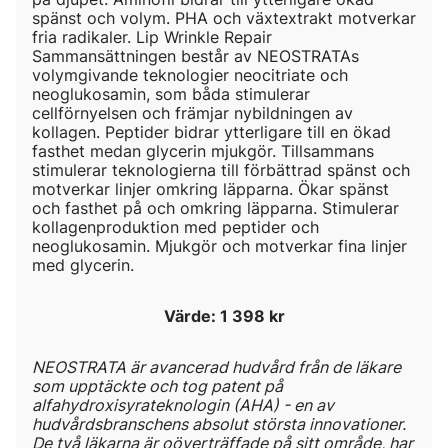
spänst och volym. PHA och växtextrakt motverkar
fria radikaler. Lip Wrinkle Repair
Sammansättningen består av NEOSTRATAs
volymgivande teknologier neocitriate och
neoglukosamin, som båda stimulerar
cellförnyelsen och främjar nybildningen av
kollagen. Peptider bidrar ytterligare till en ökad
fasthet medan glycerin mjukgör. Tillsammans
stimulerar teknologierna till förbättrad spänst och
motverkar linjer omkring läpparna. Ökar spänst
och fasthet på och omkring läpparna. Stimulerar
kollagenproduktion med peptider och
neoglukosamin. Mjukgör och motverkar fina linjer
med glycerin.
Värde: 1 398 kr
NEOSTRATA är avancerad hudvård från de läkare
som upptäckte och tog patent på
alfahydroxisyrateknologin (AHA) - en av
hudvårdsbranschens absolut största innovationer.
De två läkarna är oöverträffade på sitt område, har