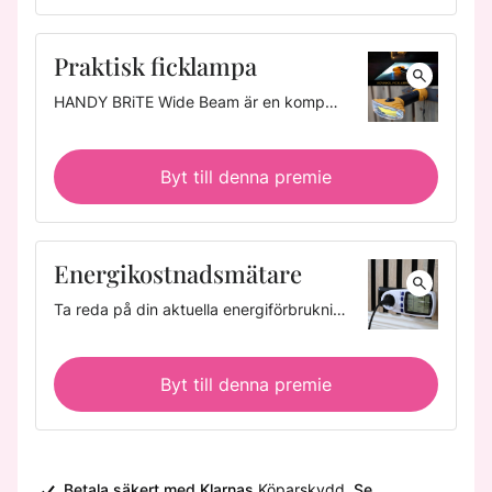
Praktisk ficklampa
HANDY BRiTE Wide Beam är en kompakt och lätt ficklampa som du kan ta med dig överallt. Den är tillverkad av högkvalitativa material som gör den väderbeständig, hållbar och byggd för att hålla och har ett räfflat handtag för halkfritt grepp. Längd: 15,5 cm​. Linsbredd: 10 cm. Diameter fot: 4 cm. 350 lumen. 180° vidvinkelsljus. 2 AA-batterier (medföljer ej).
Byt till denna premie
Energikostnadsmätare
Ta reda på din aktuella energiförbrukning, högsta och lägsta strömförbrukning, den totala förbrukningen, din totalkostnad med hjälp av inställt elpris, total drifttid, spänning, strömstyrka och frekvens. Därmed kan du minska kostnader på apparater som förbrukar mycket ström. Material: hårdplast. Längd: 15,8 cm. Bredd: 7,8 cm. Djup: 6,7 cm.
Byt till denna premie