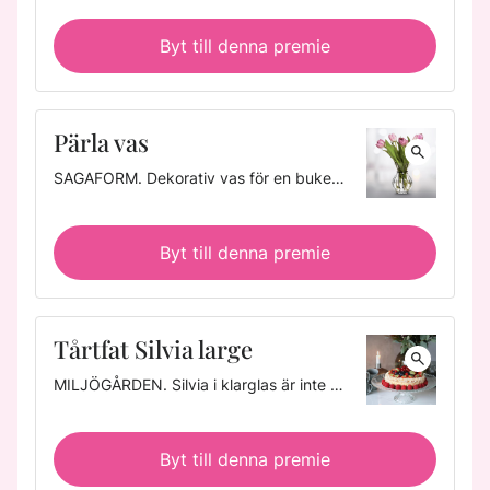
Byt till denna premie
Pärla vas
SAGAFORM.
Dekorativ vas för en bukett med rosor eller andra längre snittblommor. Hamrad yta, munblåst glas. Ett fint läderband med pärla ingår. Höjd: 22,1 cm. Diameter: 12,4 cm. Tål ej maskindisk. Tidlös design har alltid varit en stomme för Sagaform och med en stark relation till den skandinaviska formgivningen fortsätter de att utveckla hållbara produkter för hemmet.
Byt till denna premie
Tårtfat Silvia large
MILJÖGÅRDEN.
Silvia i klarglas är inte bara ett vanligt tårtfat; det är ett mästerverk av design och hantverk. De subtila rillorna på ytan skapar en oemotståndlig visuell effekt och ger fatet en elegant karaktär. Tårtfatet är perfekt för alla festliga tillfällen, från stora kalas till intima sammankomster. Höjd: 10,5 cm. Diameter: 31,5 cm. Tål diskmaskin.
Byt till denna premie