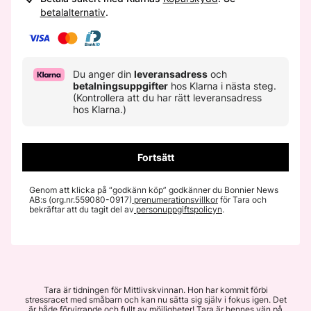
Du anger din
leveransadress
och
betalningsuppgifter
hos Klarna i nästa steg.
(Kontrollera att du har rätt leveransadress
hos Klarna.)
Fortsätt
Genom att klicka på “godkänn köp” godkänner du Bonnier News
AB:s (org.nr.559080-0917)
prenumerationsvillkor
för Tara och
bekräftar att du tagit del av
personuppgiftspolicyn
.
Tara är tidningen för Mittlivskvinnan. Hon har kommit förbi
stressracet med småbarn och kan nu sätta sig själv i fokus igen. Det
är både förvirrande och fullt av möjligheter! Tara är hennes vän på