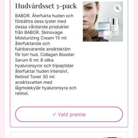
Hudvårdsset 3-pack
BABOR.
Återfukta huden och
förbättra dess lyster med
dessa vårdande produkter
från BABOR. Skinovage
Moisturizing Cream 15 ml:
återfuktande och
fuktbevarande ansiktskräm
för torr hud. Collagen Booster
Serum 6 ml: 8 olika
hyaluronsyror och tripeptider
återfuktar huden intensivt.
Retinol Toner 30 ml:
ansiktsvatten med
lågmolekylär hyaluronsyra och
retinol.
Vald premie