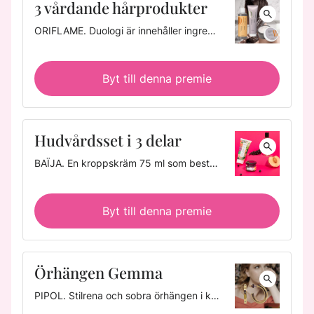
3 vårdande hårprodukter
ORIFLAME.
Duologi är innehåller ingredienser som rengör, återfuktar och behandlar håret från rötterna. Intense Repair Shampoo 250 ml: Fuktgivande schampo för torrt och skadat hår. Rich Creme Conditioner 150 ml: Vårdande balsam för att minska hårbrott. Intense Repair Hair Mask 200 ml: Djupt vårdande hårmask som omedelbart förbättrar torrt och skadat hår.
Byt till denna premie
Hudvårdsset i 3 delar
BAÏJA.
En kroppskräm 75 ml som består av en blandning av svartvinbärsolja, persikokärnolja och jojobaester. En skonsam duschgel 100 ml med vegetabilisk kokosolja. Innehåller minst 96 % naturliga ingredienser och är dermatologiskt testad. En bodyscrub 50 g med välgörande ingredienser: havssalt, socker, extrakt från svarta vinbär och persikokärnor.
Byt till denna premie
Örhängen Gemma
PIPOL.
Stilrena och sobra örhängen i kirurgiskt stål med 18 karats guldplätering och dekorativa små stenar av kubisk zirkonia. Allergitestade och nickelfria. Gör dig fin till festen eller se snygg ut i vardagen med eleganta örhängen från Pipol. Pipols uttryck och sammanhang är unikt: de satsar på glamour, designad i Norden. Bredd: 3 mm. Diameter: 2 cm.