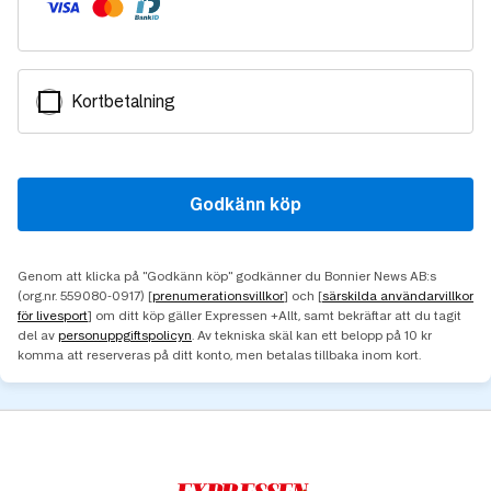
Kortbetalning
Godkänn köp
Genom att klicka på "Godkänn köp" godkänner du Bonnier News AB:s
(org.nr. 559080-0917) [
prenumerationsvillkor
] och [
särskilda användarvillkor
för livesport
] om ditt köp gäller Expressen +Allt, samt bekräftar att du tagit
del av
personuppgiftspolicyn
. Av tekniska skäl kan ett belopp på 10 kr
komma att reserveras på ditt konto, men betalas tillbaka inom kort.