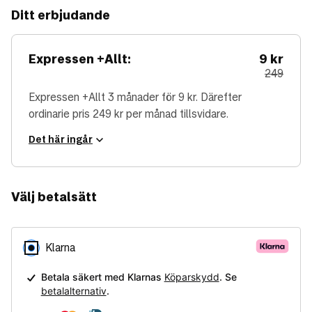
Ditt erbjudande
Expressen +Allt:
9 kr
ordinarie p
249
Expressen +Allt 3 månader för 9 kr. Därefter
ordinarie pris 249 kr per månad tillsvidare.
Det här ingår
Välj betalsätt
Klarna